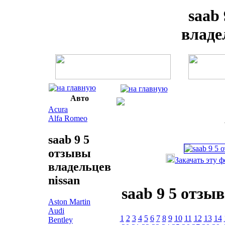
saab
владе
Авто
Acura
Alfa Romeo
saab 9 5
отзывы
Закачать эту 
владельцев
nissan
saab 9 5 отзы
Aston Martin
Audi
1
2
3
4
5
6
7
8
9
10
11
12
13
14
Bentley