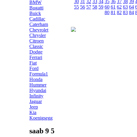
30
31
32
33
34
35
36
37
38
39
BMW
55
56
57
58
59
60
61
62
63
64
Bugatti
80
81
82
83
84
Buick
Cadillac
Caterham
Chevrolet
Chrysler
Citroen
Classic
Dodge
Ferrari
Fiat
Ford
Formula1
Honda
Hummer
Hyundai
Infinity
Jaguar
Jeep
Kia
Koenigsegg
saab 9 5